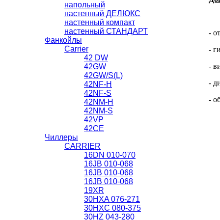
напольный
настенный ДЕЛЮКС
настенный компакт
настенный СТАНДАРТ
- о
Фанкойлы
Carrier
- г
42 DW
- в
42GW
42GW/S(L)
- д
42NF-H
42NF-S
- о
42NM-H
42NМ-S
42VP
42СЕ
Чиллеры
CARRIER
16DN 010-070
16JB 010-068
16JB 010-068
16JB 010-068
19XR
30HXA 076-271
30HXС 080-375
30HZ 043-280