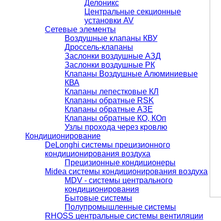
Делоникс
Центральные секционные
установки AV
Сетевые элементы
Воздушные клапаны КВУ
Дроссель-клапаны
Заслонки воздушные АЗД
Заслонки воздушные РК
Клапаны Воздушные Алюминиевые
КВА
Клапаны лепестковые КЛ
Клапаны обратные RSK
Клапаны обратные АЗЕ
Клапаны обратные КО, КОп
Узлы прохода через кровлю
Кондиционирование
DeLonghi системы прецизионного
кондиционирования воздуха
Прецизионные кондиционеры
Midea системы кондиционирования воздуха
MDV - системы центрального
кондиционирования
Бытовые системы
Полупромышленные системы
RHOSS центральные системы вентиляции