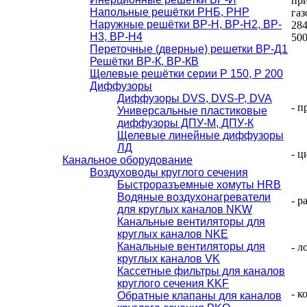
пр
Напольные решётки РНБ, РНР
газ
Наружные решётки ВР-Н, ВР-Н2, ВР-
284
Н3, ВР-Н4
500
Переточные (дверные) решетки ВР-Д1
Решётки ВР-К, ВР-КВ
Щелевые решётки серии Р 150, Р 200
Диффузоры
Диффузоры DVS, DVS-P, DVA
- п
Универсальные пластиковые
диффузоры ДПУ-М, ДПУ-К
Щелевые линейные диффузоры
ЛД
- ц
Канальное оборудование
Воздуховоды круглого сечения
Быстроразъемные хомуты HRB
Водяные воздухонагреватели
- р
для круглых каналов NKW
Канальные вентиляторы для
круглых каналов NKE
Канальные вентиляторы для
- л
круглых каналов VK
Кассетные фильтры для каналов
круглого сечения KKF
- к
Обратные клапаны для каналов