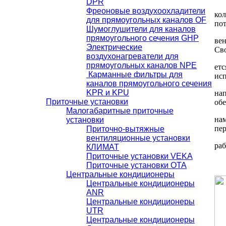
DРR
Фреоновые воздухоохладители
кол
для прямоугольных каналов OF
пот
Шумоглушители для каналов
прямоугольного сечения GHР
вен
Электрические
Св
воздухонагреватели для
прямоугольных каналов NPE
етс
Карманные фильтры для
исп
каналов прямоугольного сечения
KPR и KPU
на
Приточные установки
об
Малогабаритные приточные
нам
установки
пер
Приточно-вытяжные
вентиляционные установки
раб
КЛИМАТ
Приточные установки VEKA
Приточные установки ОТА
Центральные кондиционеры
Центральные кондиционеры
ANR
Центральные кондиционеры
UTR
Центральные кондиционеры