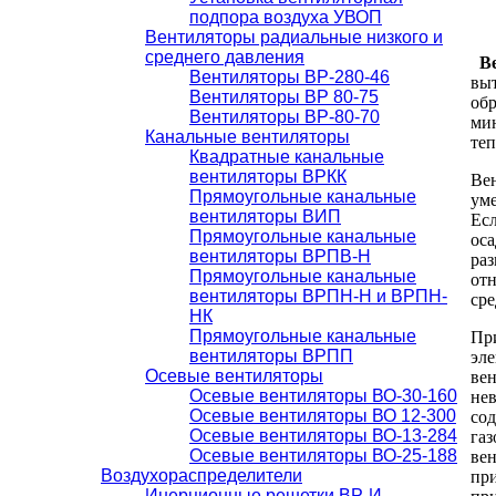
подпора воздуха УВОП
Вентиляторы радиальные низкого и
среднего давления
Ве
Вентиляторы ВР-280-46
вы
Вентиляторы ВР 80-75
обр
Вентиляторы ВР-80-70
мин
Канальные вентиляторы
теп
Квадратные канальные
вентиляторы ВРКК
Ве
Прямоугольные канальные
уме
вентиляторы ВИП
Есл
Прямоугольные канальные
оса
вентиляторы ВРПВ-Н
раз
Прямоугольные канальные
отн
вентиляторы ВРПН-Н и ВРПН-
сре
НК
Прямоугольные канальные
Пр
вентиляторы ВРПП
эле
Осевые вентиляторы
ве
Осевые вентиляторы ВО-30-160
нев
Осевые вентиляторы ВО 12-300
со
Осевые вентиляторы ВО-13-284
газ
Осевые вентиляторы ВО-25-188
ве
Воздухораспределители
при
Инерционные решетки ВР-И