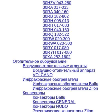
30HZV 043-280
30RA 017-033
30RA 040-160
30RB 182-802
30RH 005-013
30RH 017-033
30RH 040-160
30RQ 182-522
30RW 020-300
30RWA 020-300
30RY 017-080
30RYH 017-080
30XA 252-1602
Отопительное оборудование
Воздушно-отопительные агрегаты
Воздушно-отопительный аппарат
VOLCANO
Инфракрасные обогреватели
Инфракрасные обогреватели Ballu
Инфракрасные обогреватели Zilon
Конвекторы
Конвекторы Ballu
Конвекторы GENERAL
Конвекторы NOBO
Электрические конвекторы Zilon