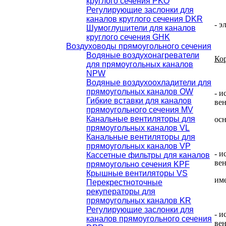
круглого сечения PKO
Регулирующие заслонки для
каналов круглого сечения DKR
- э
Шумоглушители для каналов
круглого сечения GHK
Воздуховоды прямоугольного сечения
Водяные воздухонагреватели
Кор
для прямоугольных каналов
NPW
Водяные воздухоохладители для
прямоугольных каналов OW
- и
Гибкие вставки для каналов
ве
прямоугольного сечения MV
Канальные вентиляторы для
осн
прямоугольных каналов VL
Канальные вентиляторы для
прямоугольных каналов VP
- и
Кассетные фильтры для каналов
вен
прямоугольно сечения KPF
Крышные вентиляторы VS
име
Перекрестноточные
рекуператоры для
прямоугольных каналов KR
Регулирующие заслонки для
- и
каналов прямоугольного сечения
вен