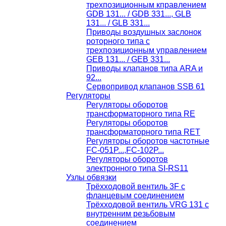
трехпозиционным кправлением
GDB 131... / GDB 331..., GLB
131... / GLB 331...
Приводы воздушных заслонок
роторного типа с
трехпозиционным управлением
GEB 131... / GEB 331...
Приводы клапанов типа ARA и
92...
Сервопривод клапанов SSB 61
Регуляторы
Регуляторы оборотов
трансформаторного типа RE
Регуляторы оборотов
трансформаторного типа RET
Регуляторы оборотов частотные
FC-051P...,FC-102P...
Регуляторы оборотов
электронного типа SI-RS11
Узлы обвязки
Трёхходовой вентиль 3F с
фланцевым соединением
Трёхходовой вентиль VRG 131 с
внутренним резьбовым
соединением