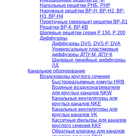
Напольные решётки РНБ, РНР
Наружные решётки ВР-Н, ВР-Н2, ВР-
Н3, ВР-Н4
Переточные (дверные) решетки ВР-Д1
Решётки ВР-К, ВР-КВ
Щелевые решётки серии Р 150, Р 200
Диффузоры
Диффузоры DVS, DVS-P, DVA
Универсальные пластиковые
диффузоры ДПУ-М, ДПУ-К
Щелевые линейные диффузоры
ЛД
Канальное оборудование
Воздуховоды круглого сечения
Быстроразъемные хомуты HRB
Водяные воздухонагреватели
для круглых каналов NKW
Канальные вентиляторы для
круглых каналов NKE
Канальные вентиляторы для
круглых каналов VK
Кассетные фильтры для каналов
круглого сечения KKF
Обратные клапаны для каналов