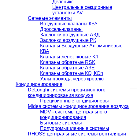
Делоникс
Центральные секционные
установки AV
Сетевые элементы
Воздушные клапаны КВУ
Дроссель-клапаны
Заслонки воздушные АЗД
Заслонки воздушные РК
Клапаны Воздушные Алюминиевые
КВА
Клапаны лепестковые КЛ
Клапаны обратные RSK
Клапаны обратные АЗЕ
Клапаны обратные КО, КОп
Узлы прохода через кровлю
Кондиционирование
DeLonghi системы прецизионного
кондиционирования воздуха
Прецизионные кондиционеры
Midea системы кондиционирования воздуха
MDV - системы центрального
кондиционирования
Бытовые системы
Полупромышленные системы
RHOSS центральные системы вентиляции