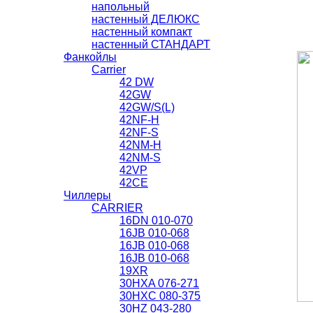
напольный
настенный ДЕЛЮКС
настенный компакт
настенный СТАНДАРТ
Фанкойлы
Carrier
42 DW
42GW
42GW/S(L)
42NF-H
42NF-S
42NM-H
42NМ-S
42VP
42СЕ
Чиллеры
CARRIER
16DN 010-070
16JB 010-068
16JB 010-068
16JB 010-068
19XR
30HXA 076-271
30HXС 080-375
30HZ 043-280