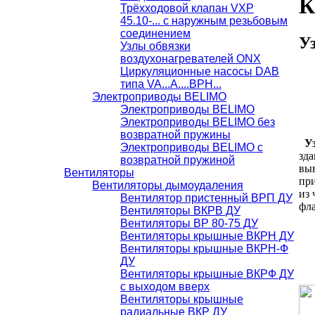
К
Трёхходовой клапан VXP
45.10-... с наружным резьбовым
соединением
У
Узлы обвязки
воздухонагревателей ONX
Циркуляционные насосы DAB
типа VA...A....BPH...
Электроприводы BELIMO
Электроприводы BELIMO
Электроприводы BELIMO без
возвратной пружины
Уз
Электроприводы BELIMO с
зда
возвратной пружиной
вы
Вентиляторы
при
Вентиляторы дымоудаления
из 
Вентилятор пристенный ВРП ДУ
фл
Вентиляторы ВКРВ ДУ
Вентиляторы ВР 80-75 ДУ
Вентиляторы крышные ВКРН ДУ
Вентиляторы крышные ВКРН-Ф
ДУ
Вентиляторы крышные ВКРФ ДУ
с выходом вверх
Вентиляторы крышные
радиальные ВКР ДУ