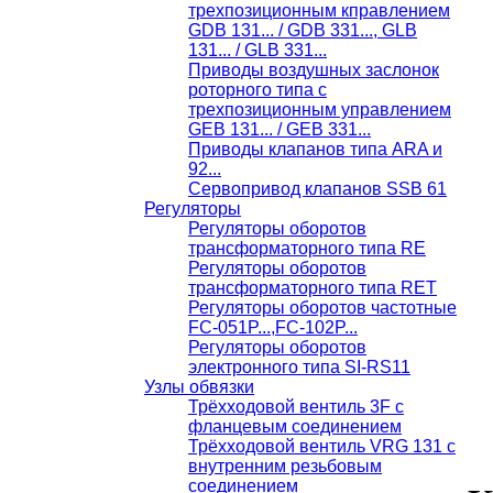
трехпозиционным кправлением
GDB 131... / GDB 331..., GLB
131... / GLB 331...
Приводы воздушных заслонок
роторного типа с
трехпозиционным управлением
GEB 131... / GEB 331...
Приводы клапанов типа ARA и
92...
Сервопривод клапанов SSB 61
Регуляторы
Регуляторы оборотов
трансформаторного типа RE
Регуляторы оборотов
трансформаторного типа RET
Регуляторы оборотов частотные
FC-051P...,FC-102P...
Регуляторы оборотов
электронного типа SI-RS11
Узлы обвязки
Трёхходовой вентиль 3F с
фланцевым соединением
Трёхходовой вентиль VRG 131 с
внутренним резьбовым
соединением