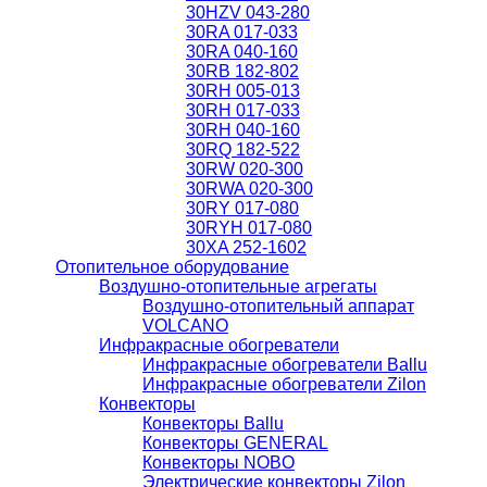
30HZV 043-280
30RA 017-033
30RA 040-160
30RB 182-802
30RH 005-013
30RH 017-033
30RH 040-160
30RQ 182-522
30RW 020-300
30RWA 020-300
30RY 017-080
30RYH 017-080
30XA 252-1602
Отопительное оборудование
Воздушно-отопительные агрегаты
Воздушно-отопительный аппарат
VOLCANO
Инфракрасные обогреватели
Инфракрасные обогреватели Ballu
Инфракрасные обогреватели Zilon
Конвекторы
Конвекторы Ballu
Конвекторы GENERAL
Конвекторы NOBO
Электрические конвекторы Zilon