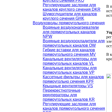
круглого сечения PKO
Регулирующие заслонки для
В п
каналов круглого сечения DKR
ист
Шумоглушители для каналов
ист
круглого сечения GHK
Воздуховоды прямоугольного сечения
Водяные воздухонагреватели
для прямоугольных каналов
Уп
NPW
рег
Водяные воздухоохладители для
эле
прямоугольных каналов OW
ос
Гибкие вставки для каналов
прямоугольного сечения MV
В к
Канальные вентиляторы для
кр
прямоугольных каналов VL
Канальные вентиляторы для
прямоугольных каналов VP
Кассетные фильтры для каналов
прямоугольно сечения KPF
Крышные вентиляторы VS
Перекрестноточные
рекуператоры для
прямоугольных каналов KR
Регулирующие заслонки для
каналов прямоугольного сечения