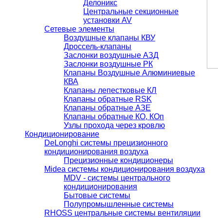
Делоникс
Центральные секционные
установки AV
Сетевые элементы
Воздушные клапаны КВУ
Дроссель-клапаны
Заслонки воздушные АЗД
Заслонки воздушные РК
Клапаны Воздушные Алюминиевые
КВА
Клапаны лепестковые КЛ
Клапаны обратные RSK
Клапаны обратные АЗЕ
Клапаны обратные КО, КОп
Узлы прохода через кровлю
Кондиционирование
DeLonghi системы прецизионного
кондиционирования воздуха
Прецизионные кондиционеры
Midea системы кондиционирования воздуха
MDV - системы центрального
кондиционирования
Бытовые системы
Полупромышленные системы
RHOSS центральные системы вентиляции