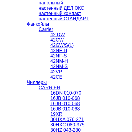
напольный
настенный ДЕЛЮКС
настенный компакт
настенный СТАНДАРТ
Фанкойлы
Carrier
42 DW
42GW
42GW/S(L)
42NF-H
42NF-S
42NM-H
42NМ-S
42VP
42СЕ
Чиллеры
CARRIER
16DN 010-070
16JB 010-068
16JB 010-068
16JB 010-068
19XR
30HXA 076-271
30HXС 080-375
30HZ 043-280