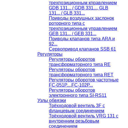
трехпозиционным кправлением
GDB 131... / GDB 331..., GLB
131... / GLB 331...
Приводы воздушных заслонок
роторного типа с
трехпозиционным управлением
GEB 131... / GEB 331...
Приводы клапанов типа ARA и
92...
Сервопривод клапанов SSB 61
Регуляторы
Регуляторы оборотов
трансформаторного типа RE
Регуляторы оборотов
трансформаторного типа RET
Регуляторы оборотов частотные
FC-051P...,FC-102P...
Регуляторы оборотов
электронного типа SI-RS11
Узлы обвязки
Трёхходовой вентиль 3F с
фланцевым соединением
Трёхходовой вентиль VRG 131 с
внутренним резьбовым
соединением