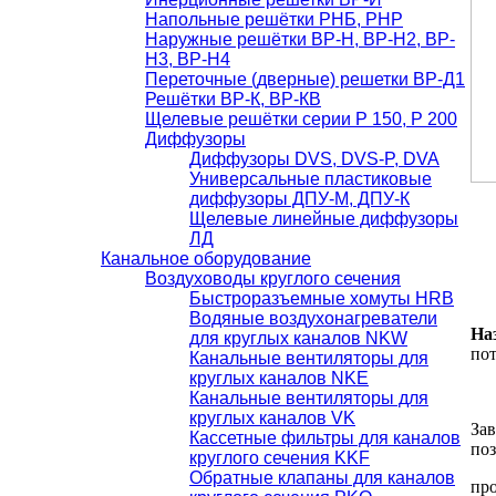
Напольные решётки РНБ, РНР
Наружные решётки ВР-Н, ВР-Н2, ВР-
Н3, ВР-Н4
Переточные (дверные) решетки ВР-Д1
Решётки ВР-К, ВР-КВ
Щелевые решётки серии Р 150, Р 200
Диффузоры
Диффузоры DVS, DVS-P, DVA
Универсальные пластиковые
диффузоры ДПУ-М, ДПУ-К
Щелевые линейные диффузоры
ЛД
Канальное оборудование
Воздуховоды круглого сечения
Быстроразъемные хомуты HRB
Водяные воздухонагреватели
На
для круглых каналов NKW
пот
Канальные вентиляторы для
круглых каналов NKE
Канальные вентиляторы для
круглых каналов VK
Зав
Кассетные фильтры для каналов
поз
круглого сечения KKF
Обратные клапаны для каналов
про