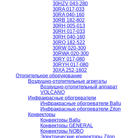
30HZV 043-280
30RA 017-033
30RA 040-160
30RB 182-802
30RH 005-013
30RH 017-033
30RH 040-160
30RQ 182-522
30RW 020-300
30RWA 020-300
30RY 017-080
30RYH 017-080
30XA 252-1602
Отопительное оборудование
Воздушно-отопительные агрегаты
Воздушно-отопительный аппарат
VOLCANO
Инфракрасные обогреватели
Инфракрасные обогреватели Ballu
Инфракрасные обогреватели Zilon
Конвекторы
Конвекторы Ballu
Конвекторы GENERAL
Конвекторы NOBO
Электрические конвекторы Zilon