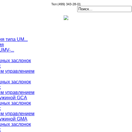
Тел (499) 343-28-01
я типа UM...
ия
MV-...
ных заслонок
с
ым управлением
ных заслонок
с
ым управлением
ружиной GCA
ных заслонок
с
ым управлением
ружиной GMA
ных заслонок
с