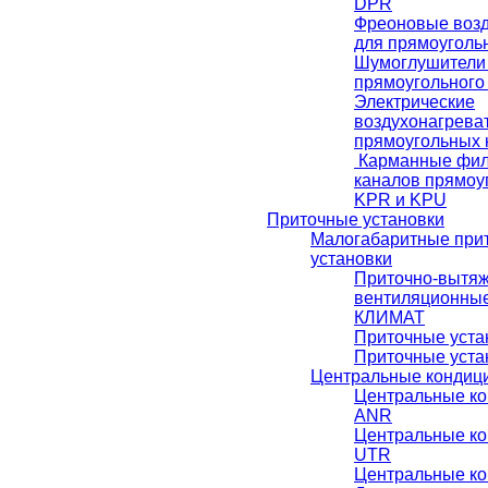
DРR
Фреоновые возд
для прямоуголь
Шумоглушители 
прямоугольного
Электрические
воздухонагрева
прямоугольных 
Карманные фил
каналов прямоу
KPR и KPU
Приточные установки
Малогабаритные при
установки
Приточно-вытя
вентиляционные
КЛИМАТ
Приточные уст
Приточные уста
Центральные кондиц
Центральные к
ANR
Центральные к
UTR
Центральные к