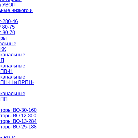
а УВОП
ные низкого и
-280-46
 80-75
-80-70
оры
нальные
РКК
 канальные
ИП
 канальные
РПВ-Н
 канальные
РПН-Н и ВРПН-
 канальные
РПП
торы ВО-30-160
торы ВО 12-300
торы ВО-13-284
торы ВО-25-188
и ВР-И