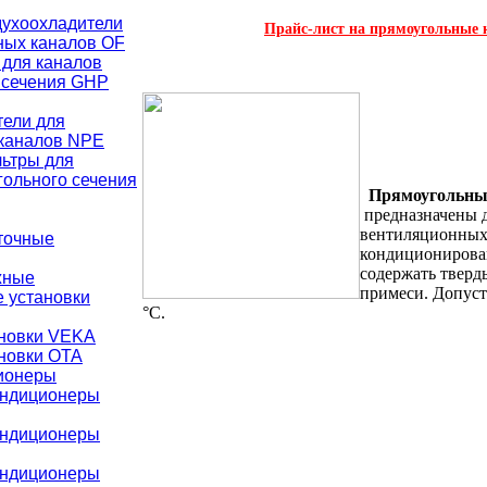
ухоохладители
Прайс-лист на прямоугольные
ных каналов OF
для каналов
 сечения GHР
тели для
каналов NPE
ьтры для
гольного сечения
Прямоугольны
предназначены д
вентиляционных 
точные
кондиционирован
содержать тверд
жные
примеси. Допуст
 установки
°С.
ановки VEKA
новки ОТА
ионеры
ондиционеры
ондиционеры
ондиционеры