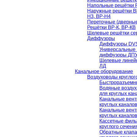
Напольные решётки 
Наружные решётки ВР
Н3, ВР-Н4
Переточные (дверные
Решётки ВР-К, ВР-КВ
Щелевые решётки сер
Диффузоры
Диффузоры DVS
Универсальные 
диффузоры ДПУ
Щелевые линей
ЛД
Канальное оборудование
Воздуховоды круглог
Быстроразъемн
Водяные воздух
для круглых ка
Канальные вент
круглых канало
Канальные вент
круглых канало
Кассетные филь
круглого сечени
Обратные клапа