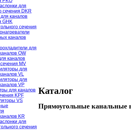
ия PKO
аслонки для
го сечения DKR
для каналов
ия GHK
ольного сечения
онагреватели
ных каналов
оохладители для
 каналов OW
для каналов
 сечения MV
иляторы для
каналов VL
иляторы для
каналов VP
Каталог
тры для каналов
ечения KPF
ляторы VS
Прямоугольные канальные
чные
ля
каналов KR
аслонки для
гольного сечения