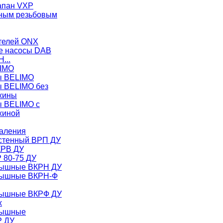
апан VXP
ужным резьбовым
телей ONX
е насосы DAB
H...
LIMO
ы BELIMO
ы BELIMO без
жины
ы BELIMO с
жиной
аления
стенный ВРП ДУ
КРВ ДУ
 80-75 ДУ
рышные ВКРН ДУ
рышные ВКРН-Ф
рышные ВКРФ ДУ
х
рышные
Р ДУ