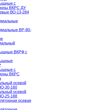
рышные с
роны ВКРС ДУ
евые ВО-13-284
адиальные
диальные ВР-80-
ые
иальный
рышные ВКРФ с
рышные
Р
рышные с
ороны ВКРС
а
альный осевой
О-30-160
альный осевой
О-25-188
иляторная осевая
иляторная