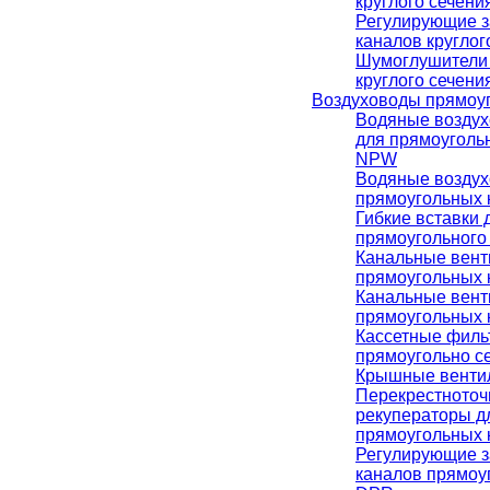
круглого сечен
Регулирующие з
каналов кругло
Шумоглушители 
круглого сечен
Воздуховоды прямоуг
Водяные воздух
для прямоуголь
NPW
Водяные воздух
прямоугольных
Гибкие вставки 
прямоугольного
Канальные вент
прямоугольных 
Канальные вент
прямоугольных 
Кассетные филь
прямоугольно с
Крышные венти
Перекрестното
рекуператоры д
прямоугольных 
Регулирующие з
каналов прямоу