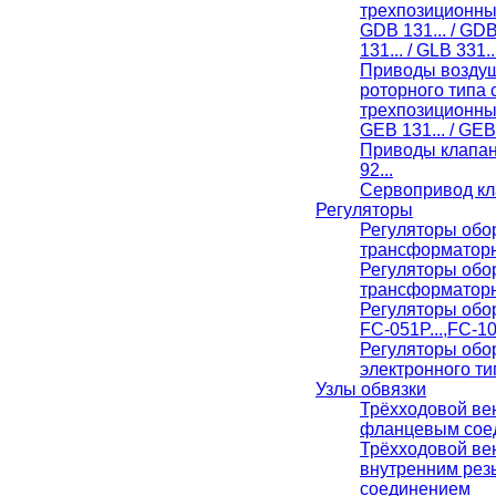
трехпозиционн
GDB 131... / GDB
131... / GLB 331..
Приводы воздуш
роторного типа 
трехпозиционн
GEB 131... / GEB 
Приводы клапан
92...
Сервопривод кл
Регуляторы
Регуляторы обо
трансформаторн
Регуляторы обо
трансформаторн
Регуляторы обо
FC-051P...,FC-10
Регуляторы обо
электронного ти
Узлы обвязки
Трёхходовой вен
фланцевым сое
Трёхходовой ве
внутренним ре
соединением