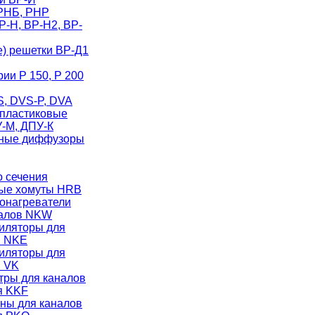
РНБ, РНР
-Н, ВР-Н2, ВР-
) решетки ВР-Д1
ии Р 150, Р 200
, DVS-P, DVA
пластиковые
-М, ДПУ-К
ные диффузоры
о сечения
ые хомуты HRB
онагреватели
налов NKW
иляторы для
в NKE
иляторы для
в VK
тры для каналов
я KKF
ны для каналов