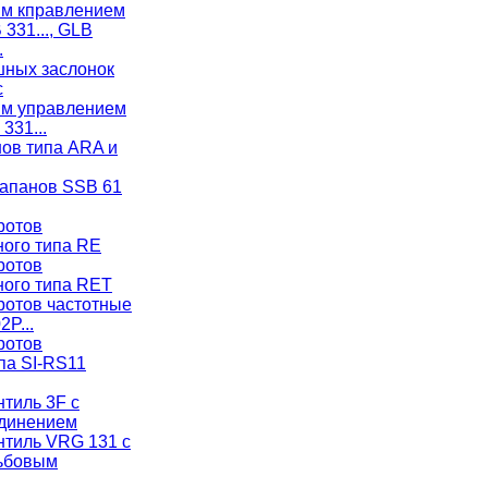
ым кправлением
 331..., GLB
.
ных заслонок
с
ым управлением
331...
ов типа ARA и
апанов SSB 61
ротов
ого типа RE
ротов
ого типа RET
ротов частотные
2P...
ротов
па SI-RS11
тиль 3F с
динением
нтиль VRG 131 с
зьбовым