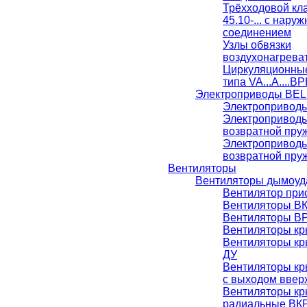
Трёхходовой кл
45.10-... с нар
соединением
Узлы обвязки
воздухонагрева
Циркуляционны
типа VA...A....BP
Электроприводы BE
Электропривод
Электропривод
возвратной пру
Электропривод
возвратной пру
Вентиляторы
Вентиляторы дымоуд
Вентилятор при
Вентиляторы В
Вентиляторы ВР
Вентиляторы к
Вентиляторы к
ДУ
Вентиляторы к
с выходом ввер
Вентиляторы к
радиальные ВК