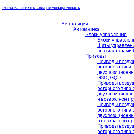
Главная
Каталог
О компании
Документация
Контакты
Вентиляция
Автоматика
Блоки управления
Блоки управлени
Щиты управлен
вентиляторами U
Приводы
Приводы воздуш
роторного типа 
двухпозиционн
GSD, GQD
Приводы воздуш
роторного типа 
двухпозиционн
и возвратной п
Приводы воздуш
роторного типа 
двухпозиционн
и возвратной п
Приводы воздуш
роторного типа 