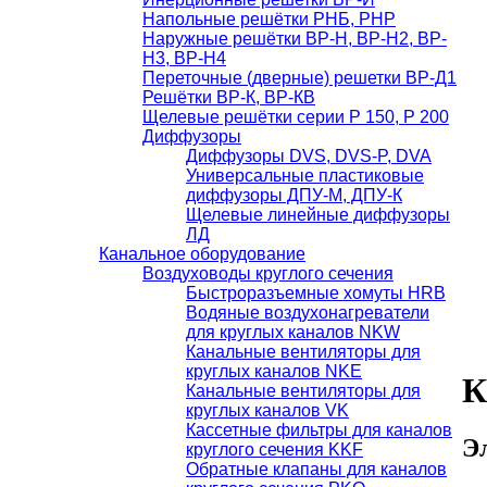
Напольные решётки РНБ, РНР
Наружные решётки ВР-Н, ВР-Н2, ВР-
Н3, ВР-Н4
Переточные (дверные) решетки ВР-Д1
Решётки ВР-К, ВР-КВ
Щелевые решётки серии Р 150, Р 200
Диффузоры
Диффузоры DVS, DVS-P, DVA
Универсальные пластиковые
диффузоры ДПУ-М, ДПУ-К
Щелевые линейные диффузоры
ЛД
Канальное оборудование
Воздуховоды круглого сечения
Быстроразъемные хомуты HRB
Водяные воздухонагреватели
для круглых каналов NKW
Канальные вентиляторы для
круглых каналов NKE
К
Канальные вентиляторы для
круглых каналов VK
Кассетные фильтры для каналов
Э
круглого сечения KKF
Обратные клапаны для каналов