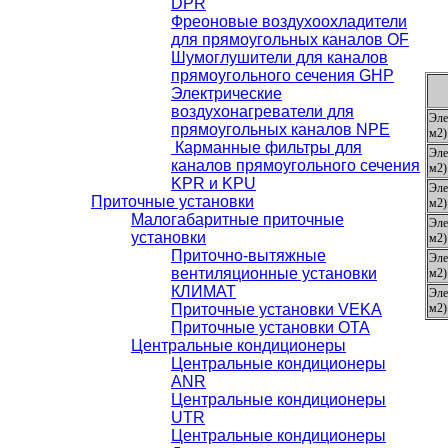
DРR
Фреоновые воздухоохладители
для прямоугольных каналов OF
Шумоглушители для каналов
прямоугольного сечения GHР
Электрические
воздухонагреватели для
Эле
прямоугольных каналов NPE
м2)
Карманные фильтры для
Эле
каналов прямоугольного сечения
м2)
KPR и KPU
Эле
Приточные установки
м2)
Малогабаритные приточные
Эле
установки
м2)
Приточно-вытяжные
Эле
вентиляционные установки
м2)
КЛИМАТ
Эле
Приточные установки VEKA
м2)
Приточные установки ОТА
Центральные кондиционеры
Центральные кондиционеры
ANR
Центральные кондиционеры
UTR
Центральные кондиционеры