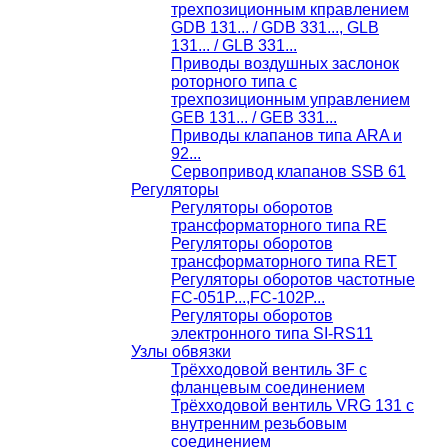
трехпозиционным кправлением
GDB 131... / GDB 331..., GLB
131... / GLB 331...
Приводы воздушных заслонок
роторного типа с
трехпозиционным управлением
GEB 131... / GEB 331...
Приводы клапанов типа ARA и
92...
Сервопривод клапанов SSB 61
Регуляторы
Регуляторы оборотов
трансформаторного типа RE
Регуляторы оборотов
трансформаторного типа RET
Регуляторы оборотов частотные
FC-051P...,FC-102P...
Регуляторы оборотов
электронного типа SI-RS11
Узлы обвязки
Трёхходовой вентиль 3F с
фланцевым соединением
Трёхходовой вентиль VRG 131 с
внутренним резьбовым
соединением