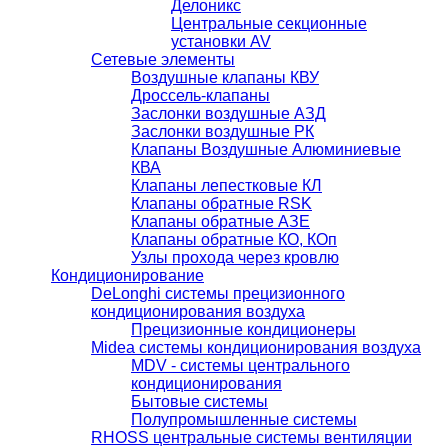
Делоникс
Центральные секционные
установки AV
Сетевые элементы
Воздушные клапаны КВУ
Дроссель-клапаны
Заслонки воздушные АЗД
Заслонки воздушные РК
Клапаны Воздушные Алюминиевые
КВА
Клапаны лепестковые КЛ
Клапаны обратные RSK
Клапаны обратные АЗЕ
Клапаны обратные КО, КОп
Узлы прохода через кровлю
Кондиционирование
DeLonghi системы прецизионного
кондиционирования воздуха
Прецизионные кондиционеры
Midea системы кондиционирования воздуха
MDV - системы центрального
кондиционирования
Бытовые системы
Полупромышленные системы
RHOSS центральные системы вентиляции