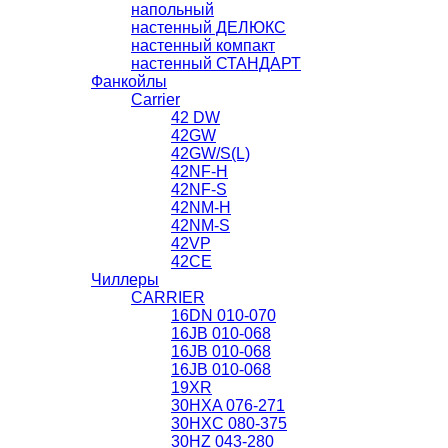
напольный
настенный ДЕЛЮКС
настенный компакт
настенный СТАНДАРТ
Фанкойлы
Carrier
42 DW
42GW
42GW/S(L)
42NF-H
42NF-S
42NM-H
42NМ-S
42VP
42СЕ
Чиллеры
CARRIER
16DN 010-070
16JB 010-068
16JB 010-068
16JB 010-068
19XR
30HXA 076-271
30HXС 080-375
30HZ 043-280