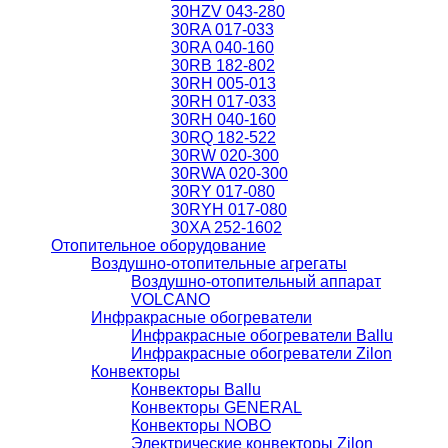
30HZV 043-280
30RA 017-033
30RA 040-160
30RB 182-802
30RH 005-013
30RH 017-033
30RH 040-160
30RQ 182-522
30RW 020-300
30RWA 020-300
30RY 017-080
30RYH 017-080
30XA 252-1602
Отопительное оборудование
Воздушно-отопительные агрегаты
Воздушно-отопительный аппарат
VOLCANO
Инфракрасные обогреватели
Инфракрасные обогреватели Ballu
Инфракрасные обогреватели Zilon
Конвекторы
Конвекторы Ballu
Конвекторы GENERAL
Конвекторы NOBO
Электрические конвекторы Zilon