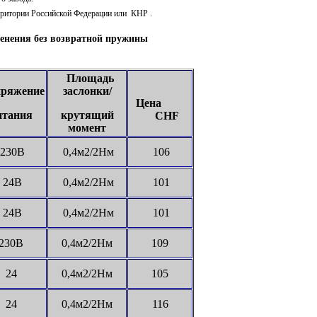
ритории Российской Федерации или КНР .
нения без возвратной пружины
Площадь
ряжение
заслонки/
Цена
итания
крутящий
CHF
момент
230В
0,4м2/2Нм
106
24В
0,4м2/2Нм
101
24В
0,4м2/2Нм
101
230В
0,4м2/2Нм
109
24
0,4м2/2Нм
105
24
0,4м2/2Нм
116