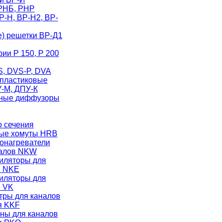
РНБ, РНР
-Н, ВР-Н2, ВР-
) решетки ВР-Д1
ии Р 150, Р 200
, DVS-P, DVA
пластиковые
-М, ДПУ-К
ные диффузоры
о сечения
ые хомуты HRB
онагреватели
налов NKW
иляторы для
в NKE
иляторы для
в VK
тры для каналов
я KKF
ны для каналов