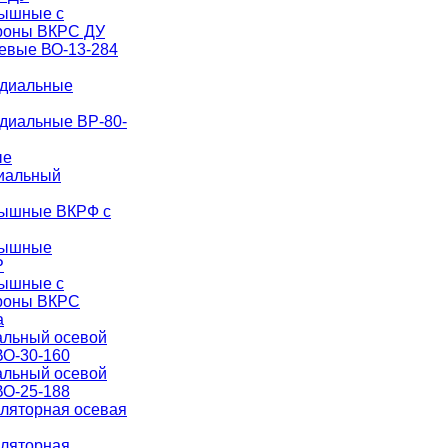
рышные с
роны ВКРС ДУ
евые ВО-13-284
адиальные
диальные ВР-80-
ые
иальный
рышные ВКРФ с
рышные
Р
рышные с
ороны ВКРС
а
альный осевой
О-30-160
альный осевой
О-25-188
иляторная осевая
иляторная