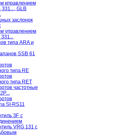
ым кправлением
 331..., GLB
.
ных заслонок
с
ым управлением
331...
ов типа ARA и
апанов SSB 61
ротов
ого типа RE
ротов
ого типа RET
ротов частотные
2P...
ротов
па SI-RS11
тиль 3F с
динением
нтиль VRG 131 с
зьбовым