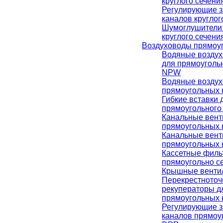
круглого сечен
Регулирующие з
каналов кругло
Шумоглушители 
круглого сечен
Воздуховоды прямоуг
Водяные воздух
для прямоуголь
NPW
Водяные воздух
прямоугольных
Гибкие вставки 
прямоугольного
Канальные вент
прямоугольных 
Канальные вент
прямоугольных 
Кассетные филь
прямоугольно с
Крышные венти
Перекрестното
рекуператоры д
прямоугольных 
Регулирующие з
каналов прямоу