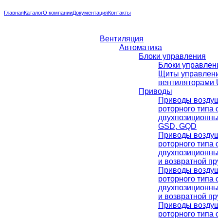
Главная
Каталог
О компании
Документация
Контакты
Вентиляция
Автоматика
Блоки управления
Блоки управлени
Щиты управлен
вентиляторами U
Приводы
Приводы воздуш
роторного типа 
двухпозиционн
GSD, GQD
Приводы воздуш
роторного типа 
двухпозиционн
и возвратной п
Приводы воздуш
роторного типа 
двухпозиционн
и возвратной п
Приводы воздуш
роторного типа 