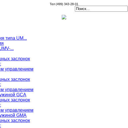
Тел (499) 343-28-01
я типа UM...
ия
MV-...
ных заслонок
с
ым управлением
ных заслонок
с
ым управлением
ружиной GCA
ных заслонок
с
ым управлением
ружиной GMA
ных заслонок
с