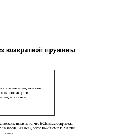
з возвратной пружины
ля управления воздушными
темах вентиляции и
я воздуха зданий
ние заказчиков на то, что
ВСЕ
электроприводы
на заводе BELIMO, расположенном в г. Хинвил
О
о завода.