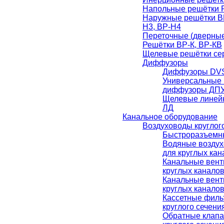
Напольные решётки 
Наружные решётки ВР
Н3, ВР-Н4
Переточные (дверные
Решётки ВР-К, ВР-КВ
Щелевые решётки сер
Диффузоры
Диффузоры DVS
Универсальные 
диффузоры ДПУ
Щелевые линей
ЛД
Канальное оборудование
Воздуховоды круглог
Быстроразъемн
Водяные воздух
для круглых ка
Канальные вент
круглых канало
Канальные вент
круглых канало
Кассетные филь
круглого сечени
Обратные клапа