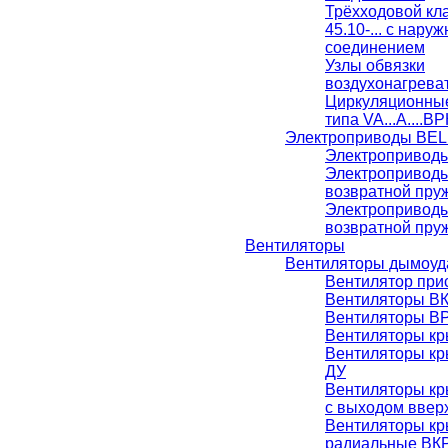
Трёхходовой кл
45.10-... с нар
соединением
Узлы обвязки
воздухонагрева
Циркуляционны
типа VA...A....BP
Электроприводы BE
Электропривод
Электропривод
возвратной пру
Электропривод
возвратной пру
Вентиляторы
Вентиляторы дымоуд
Вентилятор при
Вентиляторы В
Вентиляторы ВР
Вентиляторы к
Вентиляторы к
ДУ
Вентиляторы к
с выходом ввер
Вентиляторы к
радиальные ВК