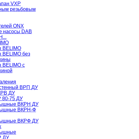
апан VXP
ужным резьбовым
телей ONX
е насосы DAB
H...
LIMO
ы BELIMO
ы BELIMO без
жины
ы BELIMO с
жиной
аления
стенный ВРП ДУ
КРВ ДУ
 80-75 ДУ
рышные ВКРН ДУ
рышные ВКРН-Ф
рышные ВКРФ ДУ
х
рышные
Р ДУ