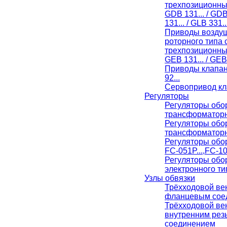
трехпозиционн
GDB 131... / GDB
131... / GLB 331..
Приводы воздуш
роторного типа 
трехпозиционн
GEB 131... / GEB 
Приводы клапан
92...
Сервопривод кл
Регуляторы
Регуляторы обо
трансформаторн
Регуляторы обо
трансформаторн
Регуляторы обо
FC-051P...,FC-10
Регуляторы обо
электронного ти
Узлы обвязки
Трёхходовой вен
фланцевым сое
Трёхходовой ве
внутренним ре
соединением