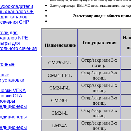
Электроприводы BELIMO не изготавливаются на тер
ухоохладители
ных каналов OF
Электроприводы общего приме
для каналов
 сечения GHР
тели для
Нап
каналов NPE
Тип управления
ьтры для
Наименование
п
гольного сечения
Откр/закр или 3-х
СМ230-F-L
точные
позиц.
Откр/закр или 3-х
жные
СМ24-1-F-L
позиц.
 установки
Откр/закр или 3-х
СМ24-F-L
ановки VEKA
позиц.
новки ОТА
Откр/закр или 3-х
СМ230L
ионеры
позиц.
ондиционеры
Откр/закр или 3-х
CM24-L
позиц.
ондиционеры
Откр/закр или 3-х
LM24А
ондиционеры
позиц.