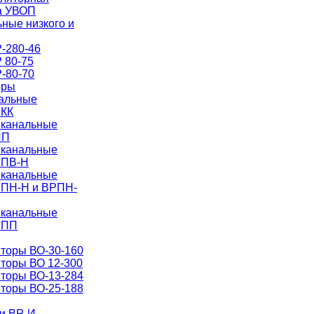
а УВОП
ные низкого и
-280-46
 80-75
-80-70
оры
нальные
РКК
 канальные
ИП
 канальные
РПВ-Н
 канальные
РПН-Н и ВРПН-
 канальные
РПП
торы ВО-30-160
торы ВО 12-300
торы ВО-13-284
торы ВО-25-188
и ВР-И