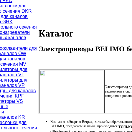
ия PKO
аслонки для
го сечения DKR
для каналов
ия GHK
ольного сечения
Каталог
онагреватели
ных каналов
Электроприводы BELIMO бе
оохладители для
 каналов OW
для каналов
 сечения MV
иляторы для
каналов VL
иляторы для
каналов VP
Электропривод д
тры для каналов
заслонками в сис
ечения KPF
кондиционировани
ляторы VS
чные
ля
каналов KR
Компания «Энергия Ветра», хотела бы обратить внима
аслонки для
BELIMO, предлагаемые нами , производятся
ТОЛЬК
гольного сечения
(Швейцария) и экспортируются непосредственно с этог