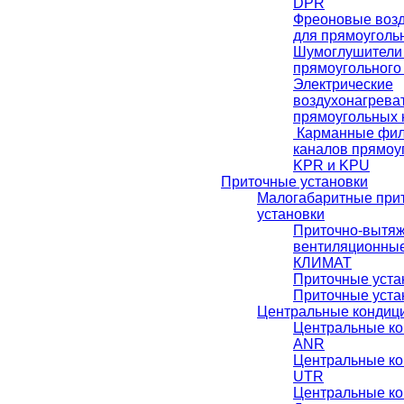
DРR
Фреоновые возд
для прямоуголь
Шумоглушители 
прямоугольного
Электрические
воздухонагрева
прямоугольных 
Карманные фил
каналов прямоу
KPR и KPU
Приточные установки
Малогабаритные при
установки
Приточно-вытя
вентиляционные
КЛИМАТ
Приточные уст
Приточные уста
Центральные кондиц
Центральные к
ANR
Центральные к
UTR
Центральные к