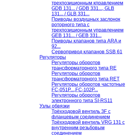
трехпозиционным кправлением
GDB 131... / GDB 331..., GLB
131... / GLB 331...
Приводы воздушных заслонок
роторного типа с
трехпозиционным управлением
GEB 131... / GEB 331...
Приводы клапанов типа ARA и
92...
Сервопривод клапанов SSB 61
Регуляторы
Регуляторы оборотов
трансформаторного типа RE
Регуляторы оборотов
трансформаторного типа RET
Регуляторы оборотов частотные
FC-051P...,FC-102P...
Регуляторы оборотов
электронного типа SI-RS11
Узлы обвязки
Трёхходовой вентиль 3F с
фланцевым соединением
Трёхходовой вентиль VRG 131 с
внутренним резьбовым
соединением