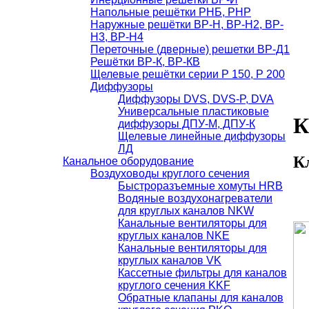
Напольные решётки РНБ, РНР
Наружные решётки ВР-Н, ВР-Н2, ВР-
Н3, ВР-Н4
Переточные (дверные) решетки ВР-Д1
Решётки ВР-К, ВР-КВ
Щелевые решётки серии Р 150, Р 200
Диффузоры
Диффузоры DVS, DVS-P, DVA
Универсальные пластиковые
К
диффузоры ДПУ-М, ДПУ-К
Щелевые линейные диффузоры
ЛД
К
Канальное оборудование
Воздуховоды круглого сечения
Быстроразъемные хомуты HRB
Водяные воздухонагреватели
для круглых каналов NKW
Канальные вентиляторы для
круглых каналов NKE
Канальные вентиляторы для
круглых каналов VK
Кассетные фильтры для каналов
круглого сечения KKF
Обратные клапаны для каналов