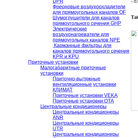
DРR
- п
Фреоновые воздухоохладители
для прямоугольных каналов OF
Та
Шумоглушители для каналов
прямоугольного сечения GHР
Электрические
воздухонагреватели для
прямоугольных каналов NPE
Карманные фильтры для
каналов прямоугольного сечения
KPR и KPU
Приточные установки
Малогабаритные приточные
установки
Приточно-вытяжные
вентиляционные установки
КЛИМАТ
Приточные установки VEKA
Приточные установки ОТА
Центральные кондиционеры
Центральные кондиционеры
ANR
Центральные кондиционеры
UTR
Центральные кондиционеры