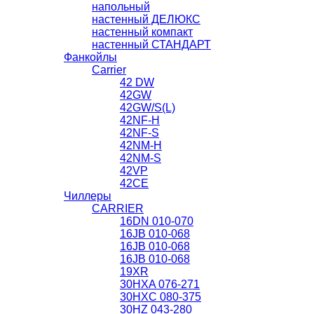
напольный
настенный ДЕЛЮКС
настенный компакт
настенный СТАНДАРТ
Фанкойлы
Carrier
42 DW
42GW
42GW/S(L)
42NF-H
42NF-S
42NM-H
42NМ-S
42VP
42СЕ
Чиллеры
CARRIER
16DN 010-070
16JB 010-068
16JB 010-068
16JB 010-068
19XR
30HXA 076-271
30HXС 080-375
30HZ 043-280