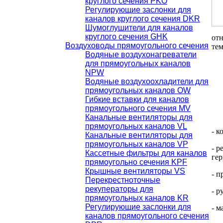
круглого сечения PKO
Регулирующие заслонки для
каналов круглого сечения DKR
Шумоглушители для каналов
круглого сечения GHK
от
Воздуховоды прямоугольного сечения
тем
Водяные воздухонагреватели
для прямоугольных каналов
NPW
Водяные воздухоохладители для
прямоугольных каналов OW
Гибкие вставки для каналов
прямоугольного сечения MV
Канальные вентиляторы для
прямоугольных каналов VL
- к
Канальные вентиляторы для
прямоугольных каналов VP
- р
Кассетные фильтры для каналов
гер
прямоугольно сечения KPF
Крышные вентиляторы VS
- п
Перекрестноточные
рекуператоры для
- р
прямоугольных каналов KR
Регулирующие заслонки для
- 
каналов прямоугольного сечения