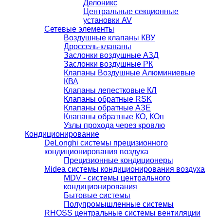
Делоникс
Центральные секционные
установки AV
Сетевые элементы
Воздушные клапаны КВУ
Дроссель-клапаны
Заслонки воздушные АЗД
Заслонки воздушные РК
Клапаны Воздушные Алюминиевые
КВА
Клапаны лепестковые КЛ
Клапаны обратные RSK
Клапаны обратные АЗЕ
Клапаны обратные КО, КОп
Узлы прохода через кровлю
Кондиционирование
DeLonghi системы прецизионного
кондиционирования воздуха
Прецизионные кондиционеры
Midea системы кондиционирования воздуха
MDV - системы центрального
кондиционирования
Бытовые системы
Полупромышленные системы
RHOSS центральные системы вентиляции