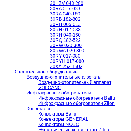
30HZV 043-280
30RA 017-033
30RA 040-160
30RB 182-802
30RH 005-013
30RH 017-033
30RH 040-160
30RQ 182-522
30RW 020-300
30RWA 020-300
30RY 017-080
30RYH 017-080
30XA 252-1602
Отопительное оборудование
Воздушно-отопительные агрегаты
Воздушно-отопительный аппарат
VOLCANO
Инфракрасные обогреватели
Инфракрасные обогреватели Ballu
Инфракрасные обогреватели Zilon
Конвекторы
Конвекторы Ballu
Конвекторы GENERAL
Конвекторы NOBO
Электрические конвекторы Zilon