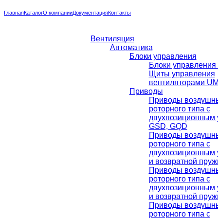
Главная
Каталог
О компании
Документация
Контакты
Вентиляция
Автоматика
Блоки управления
Блоки управления 
Щиты управления
вентиляторами UMV
Приводы
Приводы воздушны
роторного типа с
двухпозиционным 
GSD, GQD
Приводы воздушны
роторного типа с
двухпозиционным 
и возвратной пру
Приводы воздушны
роторного типа с
двухпозиционным 
и возвратной пру
Приводы воздушны
роторного типа с