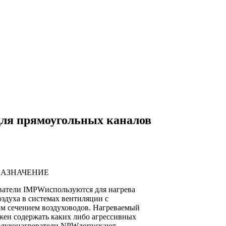
для прямоугольных каналов
АЗНАЧЕНИЕ
ватели IMPWиспользуются для нагрева
здуха в системах вентиляции с
м сечением воздуховодов. Нагреваемый
жен содержать каких либо агрессивных
здухонагреватели NPWдопускают