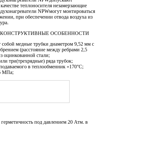
 качестве теплоносителя незамерзающие
здухонагреватели NPWмогут монтироваться
ении, при обеспечении отвода воздуха из
ура.
КОНСТРУКТИВНЫЕ ОСОБЕННОСТИ
 собой медные трубки диаметром 9,52 мм с
рением (расстояние между ребрами 2,5
из оцинкованной стали;
или три(трехрядные) ряда трубок;
подаваемого в теплообменник »170°С;
5 МПа;
 герметичность под давлением 20 Атм. в