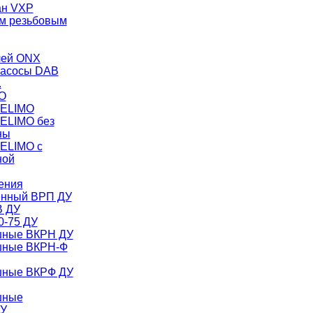
ан VXP
ным резьбовым
лей ONX
насосы DAB
.
O
BELIMO
ELIMO без
ны
ELIMO с
ной
ения
енный ВРП ДУ
В ДУ
0-75 ДУ
шные ВКРН ДУ
шные ВКРН-Ф
шные ВКРФ ДУ
шные
ДУ