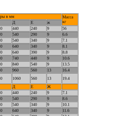
ры в мм
Масса
кг
Д
Е
ж
20
440
240
9
56
70
540
290
9
6.6
20
540
340
9
7.1
20
640
340
9
8.1
70
640
390
9
8.8
20
740
440
9
10.6
20
840
540
9
13.5
30
960
560
13
16.4
30
1060
560
13
19.4
Д
Е
Ж
20
440
240
9
7.1
70
540
290
9
8.6
20
540
340
9
10.1
20
640
340
9
11.6