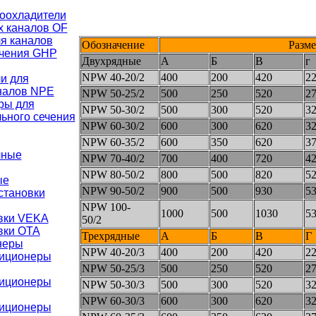
оохладители
х каналов OF
я каналов
Обозначение
Разме
ечения GHР
Двухрядные
А
Б
В
г
NPW 40-20/2
400
200
420
2
и для
налов NPE
NPW 50-25/2
500
250
520
2
ры для
NPW 50-30/2
500
300
520
3
ьного сечения
NPW 60-30/2
600
300
620
3
NPW 60-35/2
600
350
620
3
чные
NPW 70-40/2
700
400
720
4
NPW 80-50/2
800
500
820
5
ые
NPW 90-50/2
900
500
930
5
становки
NPW 100-
1000
500
1030
5
вки VEKA
50/2
вки ОТА
Трехрядные
А
Б
В
Г
неры
NPW 40-20/3
400
200
420
2
диционеры
NPW 50-25/3
500
250
520
2
диционеры
NPW 50-30/3
500
300
520
3
NPW 60-30/3
600
300
620
3
диционеры