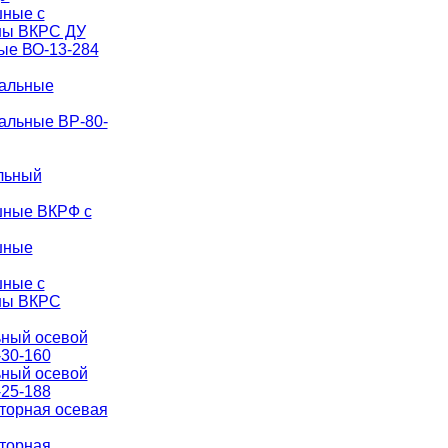
ные с
ны ВКРС ДУ
ые ВО-13-284
иальные
альные ВР-80-
льный
шные ВКРФ с
шные
ные с
ны ВКРС
ьный осевой
30-160
ьный осевой
25-188
торная осевая
яторная