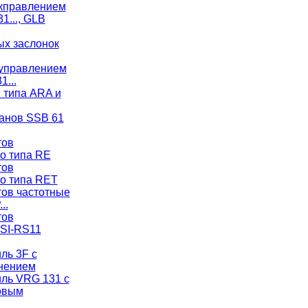
кправлением
1..., GLB
х заслонок
управлением
1...
 типа ARA и
анов SSB 61
тов
о типа RE
тов
о типа RET
тов частотные
..
тов
 SI-RS11
ль 3F с
нением
ль VRG 131 с
овым