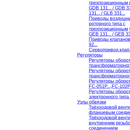
трехпозиционным 
GDB 131... / GDB 33
131... / GLB 331...
Приводы воздушны
роторного типа с
трехпозиционным 
GEB 131... / GEB 33
Приводы клапанов
92...
Сервопривод клап
Регуляторы
Регуляторы оборо
трансформаторног
Регуляторы оборо
трансформаторног
Регуляторы оборо
FC-051P...,FC-102P.
Регуляторы оборо
электронного типа
Узлы обвязки
Трёхходовой венти
фланцевым соеди
Трёхходовой венти
внутренним резьб
соединением