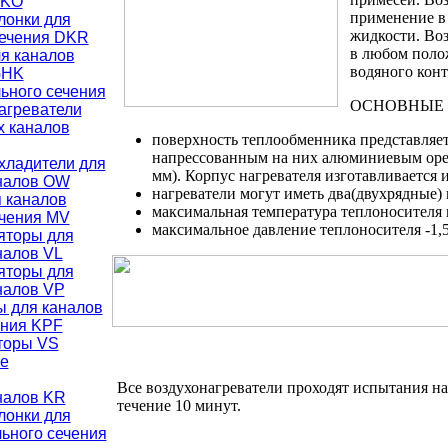
PKO
применение в
лонки для
жидкости. Во
сечения DKR
в любом полож
я каналов
водяного конт
GHK
ьного сечения
ОСНОВНЫЕ 
агреватели
х каналов
поверхность теплообменника представляет
напрессованным на них алюминиевым ореб
хладители для
мм). Корпус нагревателя изготавливается 
налов OW
нагреватели могут иметь два(двухрядные) 
я каналов
максимальная температура теплоносителя 
ечения MV
максимальное давление теплоносителя -1,
яторы для
налов VL
яторы для
налов VP
ы для каналов
ения KPF
торы VS
е
Все воздухонагреватели проходят испытания на
налов KR
течение 10 минут.
лонки для
ьного сечения