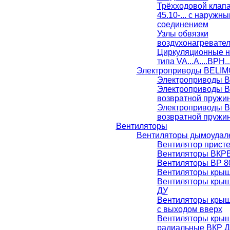
Трёхходовой клап
45.10-... с наруж
соединением
Узлы обвязки
воздухонагревате
Циркуляционные 
типа VA...A....BPH..
Электроприводы BELIM
Электроприводы 
Электроприводы B
возвратной пружи
Электроприводы B
возвратной пружи
Вентиляторы
Вентиляторы дымоудал
Вентилятор прист
Вентиляторы ВКР
Вентиляторы ВР 8
Вентиляторы кры
Вентиляторы кры
ДУ
Вентиляторы кры
с выходом вверх
Вентиляторы кры
радиальные ВКР 