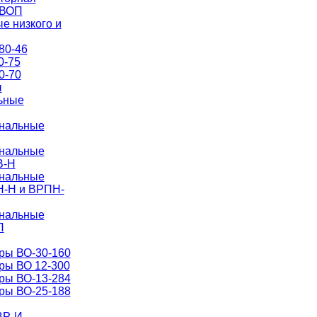
УВОП
е низкого и
80-46
0-75
0-70
ы
ьные
анальные
анальные
В-Н
анальные
Н-Н и ВРПН-
анальные
П
ры ВО-30-160
ры ВО 12-300
ры ВО-13-284
ры ВО-25-188
ВР-И