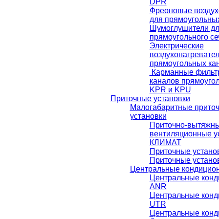
DРR
Фреоновые воздух
для прямоугольны
Шумоглушители дл
прямоугольного с
Электрические
воздухонагревател
прямоугольных ка
Карманные фильт
каналов прямоугол
KPR и KPU
Приточные установки
Малогабаритные прито
установки
Приточно-вытяжн
вентиляционные у
КЛИМАТ
Приточные устано
Приточные устано
Центральные кондицио
Центральные кон
ANR
Центральные кон
UTR
Центральные кон