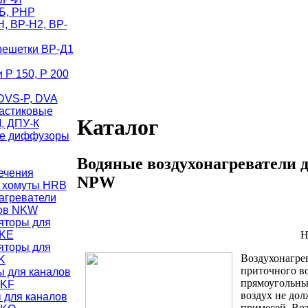
Б, РНР
, ВР-Н2, ВР-
решетки ВР-Д1
Р 150, Р 200
DVS-P, DVA
астиковые
Каталог
, ДПУ-К
е диффузоры
Водяные воздухонагреватели 
ечения
NPW
 хомуты HRB
агреватели
лов NKW
яторы для
NKE
Н
яторы для
Воздухонагре
K
приточного во
ы для каналов
прямоугольны
KKF
воздух не дол
 для каналов
примесей. Во