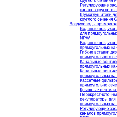
круглого сечения 
Регулирующие зас
каналов круглого 
Шумоглушители дл
круглого сечения 
Воздуховоды прямоугол
Водяные воздухон
для прямоугольны
NPW
Водяные воздухоо
прямоугольных ка
Гибкие вставки дл
прямоугольного с
Канальные вентил
прямоугольных ка
Канальные вентил
прямоугольных ка
Кассетные фильтр
прямоугольно сеч
Крышные вентиля
Перекрестноточны
рекуператоры для
прямоугольных ка
Регулирующие зас
каналов прямоугол