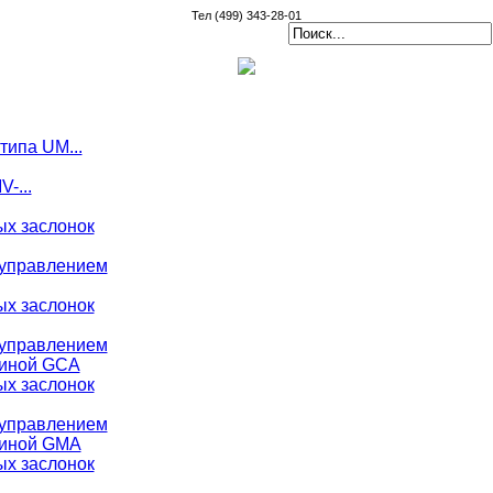
Тел (499) 343-28-01
типа UM...
-...
х заслонок
управлением
х заслонок
управлением
жиной GCA
х заслонок
управлением
жиной GMA
х заслонок