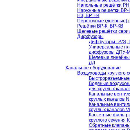
Напольные решётки РН
Наружные решётки ВР-Н
Н3, ВР-Н4
Переточные (дверные) 
Решётки ВР-К, ВР-КВ
Щелевые решётки серии 
Диффузоры
Диффузоры DVS, 
Универсальные пл
диффузоры ДПУ-М
Щелевые линейны
ЛД
Канальное оборудование
Воздуховоды круглого с
Быстроразъемные
Водяные воздухон
для круглых кана
Канальные вентил
круглых каналов 
Канальные вентил
круглых каналов V
Кассетные фильтр
круглого сечения 
Обратные клапаны