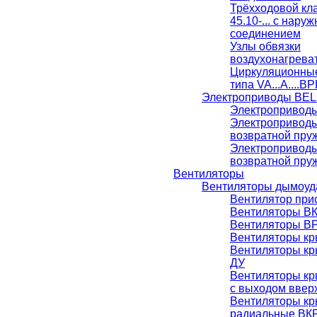
Трёхходовой кл
45.10-... с нар
соединением
Узлы обвязки
воздухонагрева
Циркуляционны
типа VA...A....BP
Электроприводы BE
Электропривод
Электропривод
возвратной пру
Электропривод
возвратной пру
Вентиляторы
Вентиляторы дымоуд
Вентилятор при
Вентиляторы В
Вентиляторы ВР
Вентиляторы к
Вентиляторы к
ДУ
Вентиляторы к
с выходом ввер
Вентиляторы к
радиальные ВК