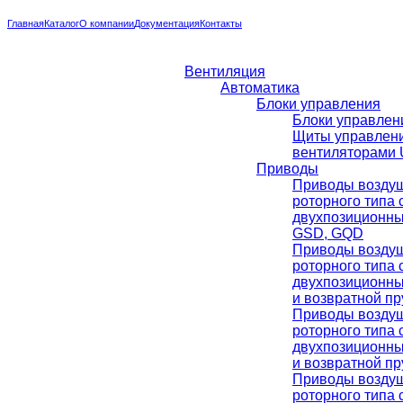
Главная
Каталог
О компании
Документация
Контакты
Вентиляция
Автоматика
Блоки управления
Блоки управлени
Щиты управлен
вентиляторами U
Приводы
Приводы воздуш
роторного типа 
двухпозиционн
GSD, GQD
Приводы воздуш
роторного типа 
двухпозиционн
и возвратной п
Приводы воздуш
роторного типа 
двухпозиционн
и возвратной п
Приводы воздуш
роторного типа 