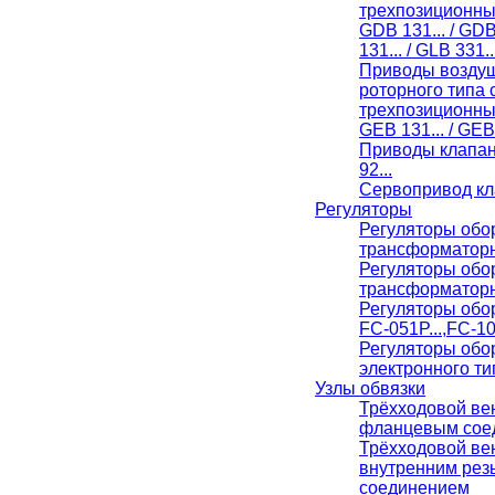
трехпозиционн
GDB 131... / GDB
131... / GLB 331..
Приводы воздуш
роторного типа 
трехпозиционн
GEB 131... / GEB 
Приводы клапан
92...
Сервопривод кл
Регуляторы
Регуляторы обо
трансформаторн
Регуляторы обо
трансформаторн
Регуляторы обо
FC-051P...,FC-10
Регуляторы обо
электронного ти
Узлы обвязки
Трёхходовой вен
фланцевым сое
Трёхходовой ве
внутренним ре
соединением