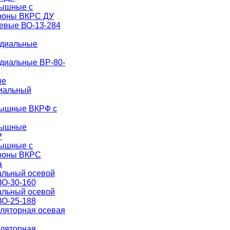
рышные с
роны ВКРС ДУ
евые ВО-13-284
адиальные
диальные ВР-80-
ые
иальный
рышные ВКРФ с
рышные
Р
рышные с
ороны ВКРС
а
альный осевой
О-30-160
альный осевой
О-25-188
иляторная осевая
иляторная