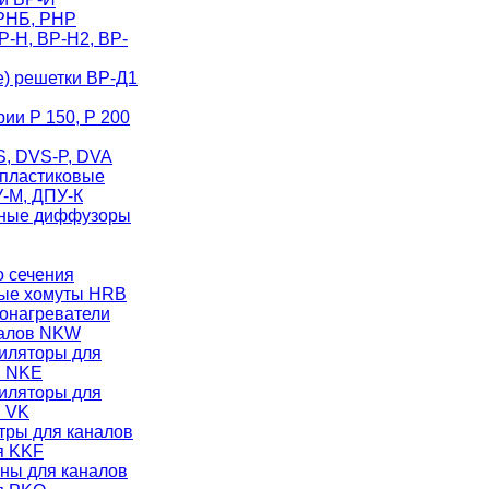
РНБ, РНР
-Н, ВР-Н2, ВР-
) решетки ВР-Д1
ии Р 150, Р 200
, DVS-P, DVA
пластиковые
-М, ДПУ-К
ные диффузоры
о сечения
ые хомуты HRB
онагреватели
налов NKW
иляторы для
в NKE
иляторы для
в VK
тры для каналов
я KKF
ны для каналов