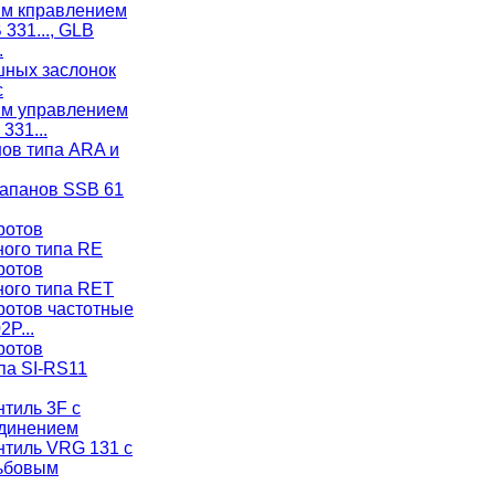
ым кправлением
 331..., GLB
.
ных заслонок
с
ым управлением
331...
ов типа ARA и
апанов SSB 61
ротов
ого типа RE
ротов
ого типа RET
ротов частотные
2P...
ротов
па SI-RS11
тиль 3F с
динением
нтиль VRG 131 с
зьбовым