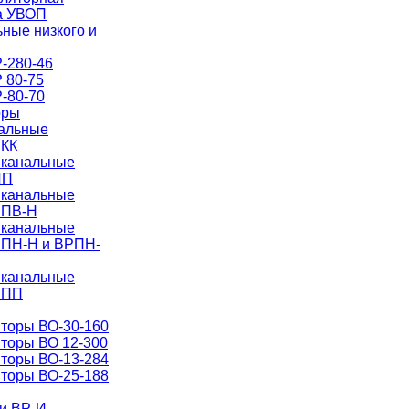
а УВОП
ные низкого и
-280-46
 80-75
-80-70
оры
нальные
РКК
 канальные
ИП
 канальные
РПВ-Н
 канальные
РПН-Н и ВРПН-
 канальные
РПП
торы ВО-30-160
торы ВО 12-300
торы ВО-13-284
торы ВО-25-188
и ВР-И