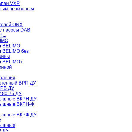
апан VXP
ужным резьбовым
телей ONX
е насосы DAB
H...
LIMO
ы BELIMO
ы BELIMO без
жины
ы BELIMO с
жиной
аления
стенный ВРП ДУ
КРВ ДУ
 80-75 ДУ
рышные ВКРН ДУ
рышные ВКРН-Ф
рышные ВКРФ ДУ
х
рышные
Р ДУ