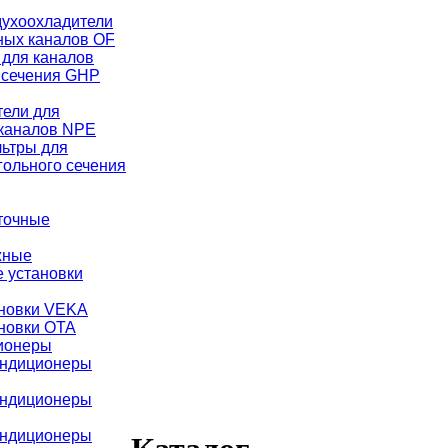
ухоохладители
ных каналов OF
для каналов
 сечения GHР
тели для
каналов NPE
ьтры для
гольного сечения
точные
жные
 установки
ановки VEKA
новки ОТА
ионеры
ондиционеры
ондиционеры
ондиционеры