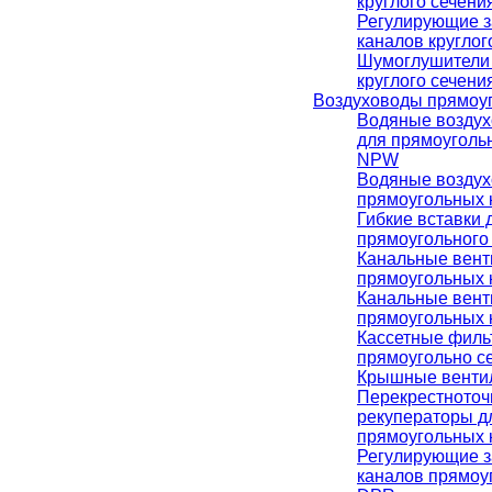
круглого сечен
Регулирующие з
каналов кругло
Шумоглушители 
круглого сечен
Воздуховоды прямоуг
Водяные воздух
для прямоуголь
NPW
Водяные воздух
прямоугольных
Гибкие вставки 
прямоугольного
Канальные вент
прямоугольных 
Канальные вент
прямоугольных 
Кассетные филь
прямоугольно с
Крышные венти
Перекрестното
рекуператоры д
прямоугольных 
Регулирующие з
каналов прямоу