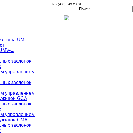
Тел (499) 343-28-01
я типа UM...
ия
MV-...
ных заслонок
с
ым управлением
ных заслонок
с
ым управлением
ружиной GCA
ных заслонок
с
ым управлением
ружиной GMA
ных заслонок
с