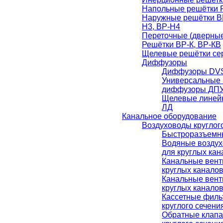
Напольные решётки 
Наружные решётки ВР
Н3, ВР-Н4
Переточные (дверные
Решётки ВР-К, ВР-КВ
Щелевые решётки сер
Диффузоры
Диффузоры DVS
Универсальные 
диффузоры ДПУ
Щелевые линей
ЛД
Канальное оборудование
Воздуховоды круглог
Быстроразъемн
Водяные воздух
для круглых ка
Канальные вент
круглых канало
Канальные вент
круглых канало
Кассетные филь
круглого сечени
Обратные клапа