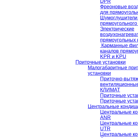
DРR
Фреоновые возд
для прямоуголь
Шумоглушители 
прямоугольного
Электрические
воздухонагрева
прямоугольных 
Карманные фил
каналов прямоу
KPR и KPU
Приточные установки
Малогабаритные при
установки
Приточно-вытя
вентиляционные
КЛИМАТ
Приточные уст
Приточные уста
Центральные кондиц
Центральные к
ANR
Центральные к
UTR
Центральные к