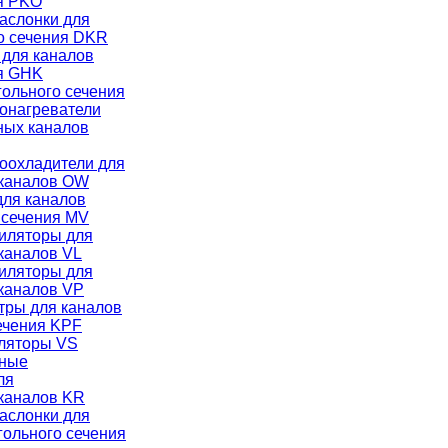
ия PKO
аслонки для
го сечения DKR
для каналов
ия GHK
ольного сечения
онагреватели
ных каналов
оохладители для
 каналов OW
для каналов
 сечения MV
иляторы для
каналов VL
иляторы для
каналов VP
тры для каналов
ечения KPF
ляторы VS
чные
ля
каналов KR
аслонки для
гольного сечения